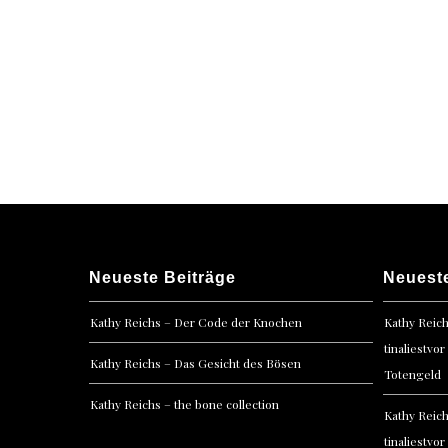
Posts
navigation
Neueste Beiträge
Neuest
Kathy Reichs – Der Code der Knochen
Kathy Reic
tinaliestvor
Kathy Reichs – Das Gesicht des Bösen
Totengeld
Kathy Reichs – the bone collection
Kathy Reic
tinaliestvor