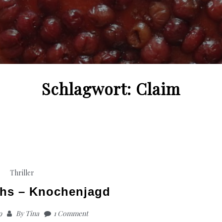
Schlagwort:
Claim
Thriller
chs – Knochenjagd
9
By
Tina
1 Comment