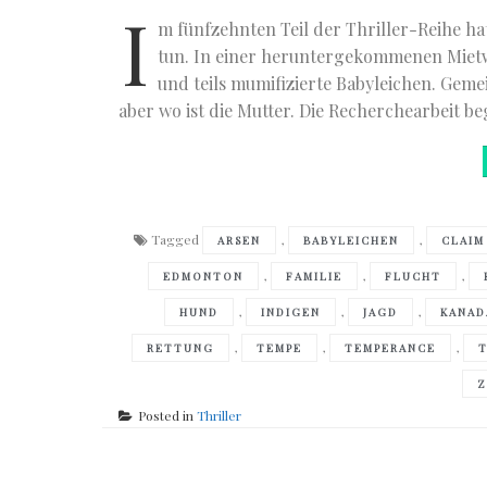
I
m fünfzehnten Teil der Thriller-Reihe h
tun. In einer heruntergekommenen Mietw
und teils mumifizierte Babyleichen. Geme
aber wo ist die Mutter. Die Recherchearbeit b
Tagged
,
,
ARSEN
BABYLEICHEN
CLAIM
,
,
,
EDMONTON
FAMILIE
FLUCHT
,
,
,
HUND
INDIGEN
JAGD
KANAD
,
,
,
RETTUNG
TEMPE
TEMPERANCE
T
Z
Posted in
Thriller