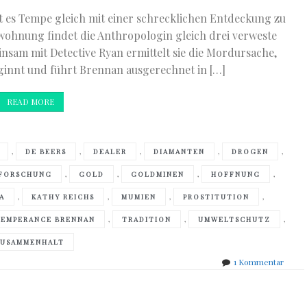
at es Tempe gleich mit einer schrecklichen Entdeckung zu
ohnung findet die Anthropologin gleich drei verweste
insam mit Detective Ryan ermittelt sie die Mordursache,
eginnt und führt Brennan ausgerechnet in […]
READ MORE
,
,
,
,
,
DE BEERS
DEALER
DIAMANTEN
DROGEN
,
,
,
,
FORSCHUNG
GOLD
GOLDMINEN
HOFFNUNG
,
,
,
,
A
KATHY REICHS
MUMIEN
PROSTITUTION
,
,
,
EMPERANCE BRENNAN
TRADITION
UMWELTSCHUTZ
USAMMENHALT
zu
1 Kommentar
Kathy
Reich
–