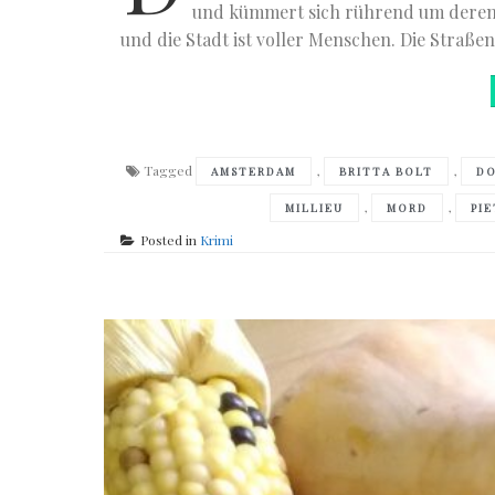
und kümmert sich rührend um deren 
und die Stadt ist voller Menschen. Die Straße
Tagged
,
,
AMSTERDAM
BRITTA BOLT
D
,
,
MILLIEU
MORD
PI
Posted in
Krimi