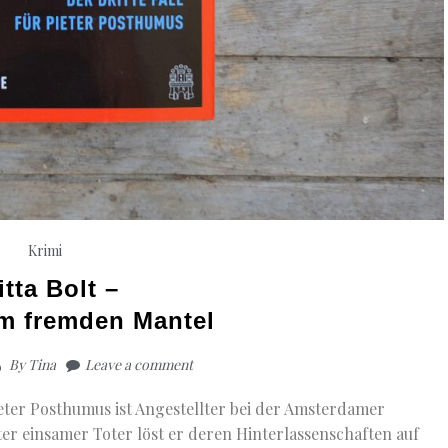
Krimi
itta Bolt –
im fremden Mantel
By
Tina
Leave a comment
Pieter Posthumus ist Angestellter bei der Amsterdamer
er einsamer Toter löst er deren Hinterlassenschaften auf