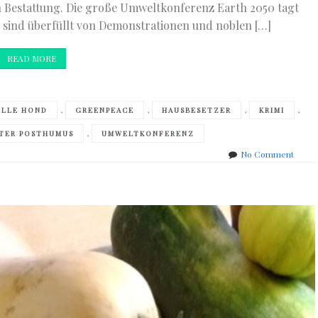
Bestattung. Die große Umweltkonferenz Earth 2050 tagt
n sind überfüllt von Demonstrationen und noblen […]
READ MORE
,
,
,
,
OLLE HOND
GREENPEACE
HAUSBESETZER
KRIMI
,
ETER POSTHUMUS
UMWELTKONFERENZ
on
No Comment
Britta
Bolt
–
Der
Tote
im
fremd
Mante