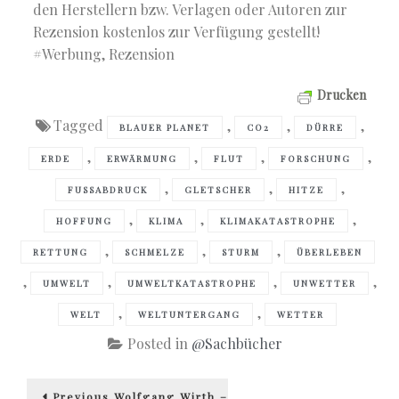
den Herstellern bzw. Verlagen oder Autoren zur
Rezension kostenlos zur Verfügung gestellt!
#Werbung, Rezension
Drucken
Tagged
,
,
,
BLAUER PLANET
CO2
DÜRRE
,
,
,
,
ERDE
ERWÄRMUNG
FLUT
FORSCHUNG
,
,
,
FUSSABDRUCK
GLETSCHER
HITZE
,
,
,
HOFFUNG
KLIMA
KLIMAKATASTROPHE
,
,
,
RETTUNG
SCHMELZE
STURM
ÜBERLEBEN
,
,
,
,
UMWELT
UMWELTKATASTROPHE
UNWETTER
,
,
WELT
WELTUNTERGANG
WETTER
Posted in
@Sachbücher
Beitragsnavigation
Previous
Previous
Wolfgang Wirth –