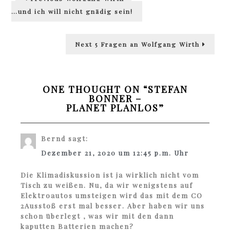
post:
…und ich will nicht gnädig sein!
Next
Next
5 Fragen an Wolfgang Wirth
post:
ONE THOUGHT ON “
STEFAN
BONNER –
PLANET PLANLOS
”
Bernd
sagt:
Dezember 21, 2020 um 12:45 p.m. Uhr
Die Klimadiskussion ist ja wirklich nicht vom
Tisch zu weißen. Nu, da wir wenigstens auf
Elektroautos umsteigen wird das mit dem CO
2Ausstoß erst mal besser. Aber haben wir uns
schon überlegt , was wir mit den dann
kaputten Batterien machen?