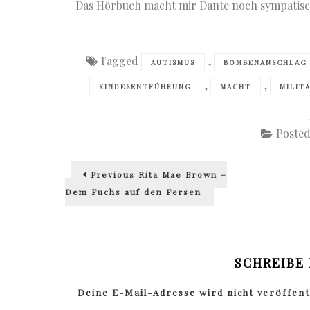
Das Hörbuch macht mir Dante noch sympatisc
Tagged
,
AUTISMUS
BOMBENANSCHLAG
,
,
KINDESENTFÜHRUNG
MACHT
MILIT
Posted
Beitragsnavigation
Previous
Previous
Rita Mae Brown –
post:
Dem Fuchs auf den Fersen
SCHREIBE
Deine E-Mail-Adresse wird nicht veröffentl