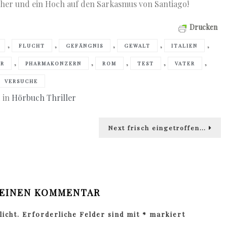
her und ein Hoch auf den Sarkasmus von Santiago!
Drucken
,
,
,
,
,
FLUCHT
GEFÄNGNIS
GEWALT
ITALIEN
,
,
,
,
,
ÄR
PHARMAKONZERN
ROM
TEST
VATER
VERSUCHE
 in
Hörbuch Thriller
Next
Next
frisch eingetroffen…
post:
 EINEN KOMMENTAR
icht.
Erforderliche Felder sind mit
*
markiert