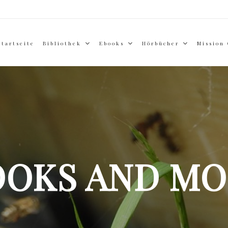
Startseite
Bibliothek
Ebooks
Hörbücher
Mission
OOKS AND MO