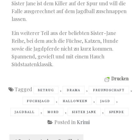
Sister Jane ist dem Killer auf der Spur und will die
Falle ausgerechnet auf dem Jagdball zuschnappen
lassen.
Ein weiterer Teil aus der beliebten Sister-Jane
Reihe, bei dem auch die Füchse, Katzen, Hunde
sowie die Jagdpferde nicht zu kurz kommen.
Spannend, gewieft und mit einem Hauch
Südstaatenklassik.
Drucken
Tagged
,
,
,
BETRUG
DRAMA
FREUNDSCHAFT
,
,
,
FUCHSJAGD
HALLOWEEN
JAGD
,
,
,
JAGDBALL
MORD
SISTER JANE
SPENDE
Posted in
Krimi
Beitragsnavigation
Previous