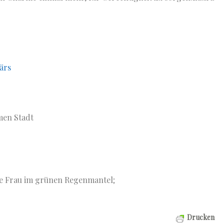
närs
amen Stadt
Die Frau im grünen Regenmantel;
Drucken