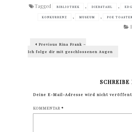
Tagged
,
,
BIBLIOTHEK
DIEBSTAHL
EDG
,
,
KONKURRENZ
MUSEUM
POE TOASTE
Beitragsnavigation
Previous
Previous
Rina Frank –
post:
Ich folge dir mit geschlossenen Augen
SCHREIBE
Deine E-Mail-Adresse wird nicht veröffentl
KOMMENTAR
*