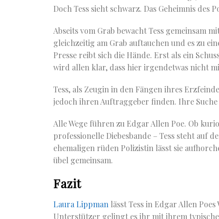
Doch Tess sieht schwarz. Das Geheimnis des Po
Abseits vom Grab bewacht Tess gemeinsam mit 
gleichzeitig am Grab auftauchen und es zu eine
Presse reibt sich die Hände. Erst als ein Schus
wird allen klar, dass hier irgendetwas nicht 
Tess, als Zeugin in den Fängen ihres Erzfeinde
jedoch ihren Auftraggeber finden. Ihre Suche 
Alle Wege führen zu Edgar Allen Poe. Ob kurio
professionelle Diebesbande – Tess steht auf d
ehemaligen rüden Polizistin lässt sie aufhorc
übel gemeinsam.
Fazit
Laura Lippman
lässt Tess in Edgar Allen Poe
Unterstützer gelingt es ihr mit ihrem typisc