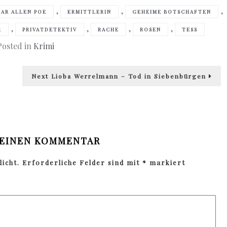
,
,
,
AR ALLEN POE
ERMITTLERIN
GEHEIME BOTSCHAFTEN
,
,
,
,
R
PRIVATDETEKTIV
RACHE
ROSEN
TESS
Posted in
Krimi
Next
Next
Lioba Werrelmann – Tod in Siebenbürgen
post:
 EINEN KOMMENTAR
icht.
Erforderliche Felder sind mit
*
markiert