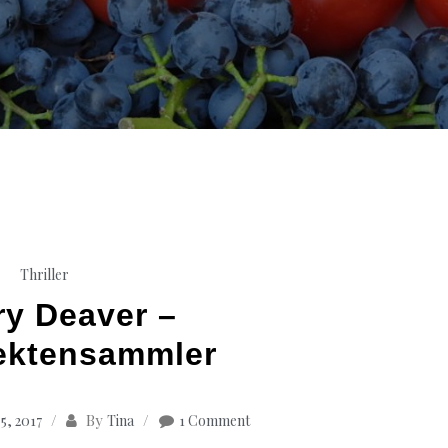
Thriller
ry Deaver –
ektensammler
By
5, 2017
Tina
1 Comment