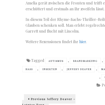
Amelia gerät zwischen die Fronten und trifft 
erschüttert und erstmals an ihr zweifeln lässt
In diesem Teil der Rhyme-Sachs-Thriller-Reih
Glauben schenken soll. Man erlebt regelrecht
Garrett und flucht mit Lincolm.
Weitere Rezensionen findet ihr
hier
.
Tagged
,
,
AUTISMUS
BRANDMARKUNG
,
,
,
HASS
INSEKTEN
JEFFERY DEAVER
M
,
P
Beitragsnavigation
Previous
Previous
Jeffery Deaver –
post:
Letzter Tanz