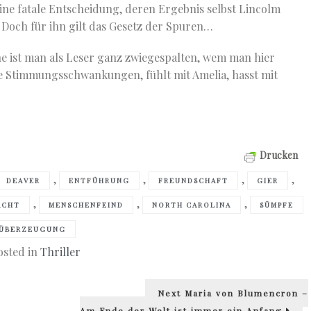
eine fatale Entscheidung, deren Ergebnis selbst Lincolm
. Doch für ihn gilt das Gesetz der Spuren…
e ist man als Leser ganz zwiegespalten, wem man hier
e Stimmungsschwankungen, fühlt mit Amelia, hasst mit
Drucken
,
,
,
,
DEAVER
ENTFÜHRUNG
FREUNDSCHAFT
GIER
,
,
,
ACHT
MENSCHENFEIND
NORTH CAROLINA
SÜMPFE
ÜBERZEUGUNG
osted in
Thriller
Next
Next
Maria von Blumencron –
post:
Am Ende der Welt ist immer ein Anfang