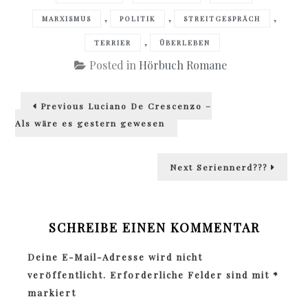
,
,
,
MARXISMUS
POLITIK
STREITGESPRÄCH
,
TERRIER
ÜBERLEBEN
Posted in
Hörbuch Romane
Beitragsnavigation
Previous
Previous
Luciano De Crescenzo –
post:
Als wäre es gestern gewesen
Next
Next
Seriennerd???
post:
SCHREIBE EINEN KOMMENTAR
Deine E-Mail-Adresse wird nicht
veröffentlicht.
Erforderliche Felder sind mit
*
markiert