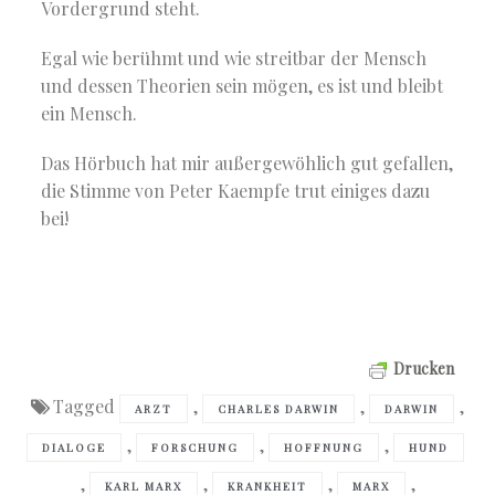
Vordergrund steht.
Egal wie berühmt und wie streitbar der Mensch
und dessen Theorien sein mögen, es ist und bleibt
ein Mensch.
Das Hörbuch hat mir außergewöhlich gut gefallen,
die Stimme von Peter Kaempfe trut einiges dazu
bei!
Drucken
Tagged
,
,
,
ARZT
CHARLES DARWIN
DARWIN
,
,
,
DIALOGE
FORSCHUNG
HOFFNUNG
HUND
,
,
,
,
KARL MARX
KRANKHEIT
MARX