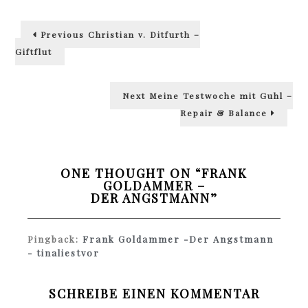
Beitragsnavigation
Previous
Previous
Christian v. Ditfurth –
post:
Giftflut
Next
Next
Meine Testwoche mit Guhl –
post:
Repair & Balance
ONE THOUGHT ON “
FRANK
GOLDAMMER –
DER ANGSTMANN
”
Pingback:
Frank Goldammer -Der Angstmann
- tinaliestvor
SCHREIBE EINEN KOMMENTAR