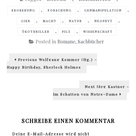
,
,
,
EROBERUNG
FORSCHUNG
GENMANIPULATION
,
,
,
,
GIER
MACHT
NATUR
NEOPHYT
,
,
ÖKOTHRILLER
PILZ
WISSENSCHAFT
Posted in
Romane
,
Sachbücher
Beitragsnavigation
Previous
Previous
Wolfgang Kemmer (Hg.) –
post:
Happy Birthday, Sherlock Holmes
Next
Next
Jörg Kastner –
post:
Im Schatten von Notre-Dame
SCHREIBE EINEN KOMMENTAR
Deine E-Mail-Adresse wird nicht