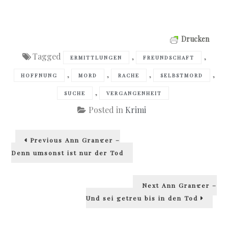
Drucken
Tagged
,
,
ERMITTLUNGEN
FREUNDSCHAFT
,
,
,
,
HOFFNUNG
MORD
RACHE
SELBSTMORD
,
SUCHE
VERGANGENHEIT
Posted in
Krimi
Beitragsnavigation
Previous
Previous
Ann Granger –
post:
Denn umsonst ist nur der Tod
Next
Next
Ann Granger –
post:
Und sei getreu bis in den Tod