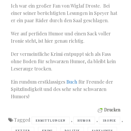
Ich war ein großer Fan von Wiglaf Droste.
Bei
einer seiner berüchtigten Lesungen in Speyer hat
er ein paar Räder durch den Saal geschlagen.
Wer auf perfiden Humor und einen Sack voller
Ironie steht, ist hier genau richtig.
Der vermeintliche Krimi entpuppt sich als Fass
ohne Boden für schwarzen Humor, da bleibt kein
Leserauge trocken.
Ein rundum erstklassiges
Buch
für Freunde der
Spitzfindigkeit und des sehr sehr schwarzen
Humors!
Drucken
Tagged
,
,
,
ERMITTLUNGEN
HUMOR
IRONIE
,
,
,
,
KETZER
KRIMI
POLITIK
SARKASMUS