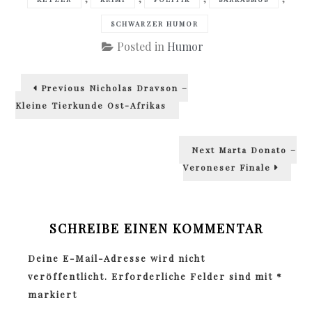
SCHWARZER HUMOR
Posted in
Humor
Beitragsnavigation
Previous
Previous
Nicholas Drayson –
post:
Kleine Tierkunde Ost-Afrikas
Next
Next
Marta Donato –
post:
Veroneser Finale
SCHREIBE EINEN KOMMENTAR
Deine E-Mail-Adresse wird nicht
veröffentlicht.
Erforderliche Felder sind mit
*
markiert