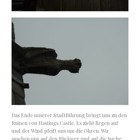
Das Ende unserer Stadtführung bringt uns zu den
Ruinen von Hastings Castle. Es zieht Regen auf
und der Wind pfeift uns um die Ohren. Wir
machen uns auf den Rückweg und auf die Suche