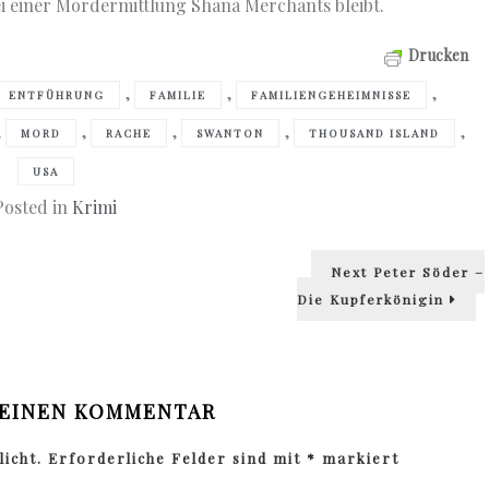
ei einer Mordermittlung Shana Merchants bleibt.
Drucken
,
,
,
ENTFÜHRUNG
FAMILIE
FAMILIENGEHEIMNISSE
,
,
,
,
,
MORD
RACHE
SWANTON
THOUSAND ISLAND
USA
Posted in
Krimi
Next
Next
Peter Söder –
post:
Die Kupferkönigin
 EINEN KOMMENTAR
icht.
Erforderliche Felder sind mit
*
markiert