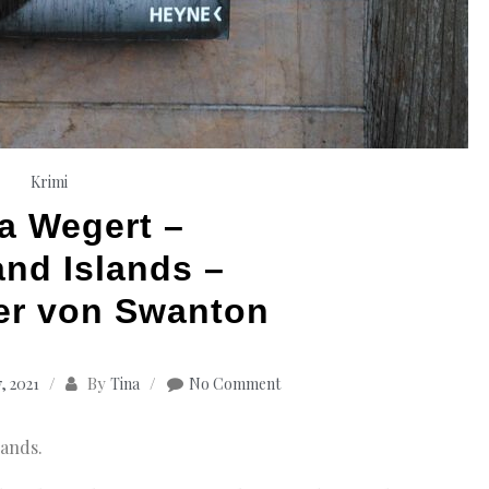
Krimi
a Wegert –
nd Islands –
ter von Swanton
By
, 2021
Tina
No Comment
lands.