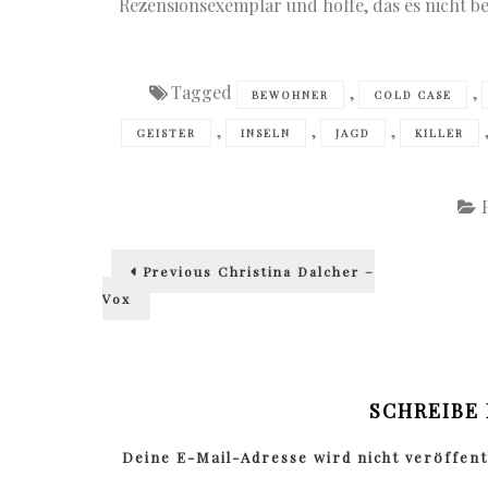
Rezensionsexemplar und hoffe, das es nicht b
Tagged
,
,
BEWOHNER
COLD CASE
,
,
,
GEISTER
INSELN
JAGD
KILLER
Beitragsnavigation
Previous
Previous
Christina Dalcher –
post:
Vox
SCHREIBE
Deine E-Mail-Adresse wird nicht veröffentl