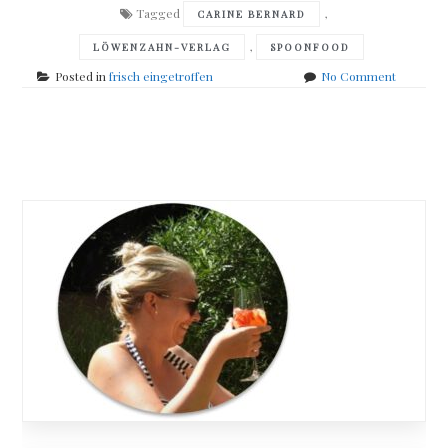
Tagged
,
CARINE BERNARD
,
LÖWENZAHN-VERLAG
SPOONFOOD
on
Posted in
frisch eingetroffen
No Comment
frisch
eingetro
Posts
navigation