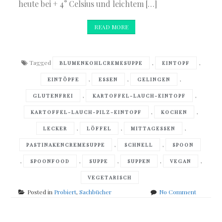
heute bei + 4° Celsius und leichtem […]
READ MORE
Tagged
,
,
BLUMENKOHLCREMESUPPE
EINTOPF
,
,
,
EINTÖPFE
ESSEN
GELINGEN
,
,
GLUTENFREI
KARTOFFEL-LAUCH-EINTOPF
,
,
KARTOFFEL-LAUCH-PILZ-EINTOPF
KOCHEN
,
,
,
LECKER
LÖFFEL
MITTAGESSEN
,
,
PASTINAKENCREMESUPPE
SCHNELL
SPOON
,
,
,
,
,
SPOONFOOD
SUPPE
SUPPEN
VEGAN
VEGETARISCH
on
Posted in
Probiert
,
Sachbücher
No Comment
Bianca
Rafaela
&