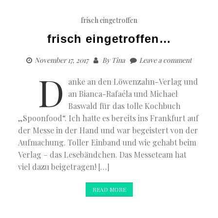
Michael
Baswald
frisch eingetroffen
–
Spoonfoo
frisch eingetroffen…
120
Wohlfühl
November 17, 2017
By
Tina
Leave a comment
D
anke an den Löwenzahn-Verlag und
an Bianca-Rafaéla und Michael
Baswald für das tolle Kochbuch
„Spoonfood“. Ich hatte es bereits ins Frankfurt auf
der Messe in der Hand und war begeistert von der
Aufmachung. Toller Einband und wie gehabt beim
Verlag – das Lesebändchen. Das Messeteam hat
viel dazu beigetragen! […]
READ MORE