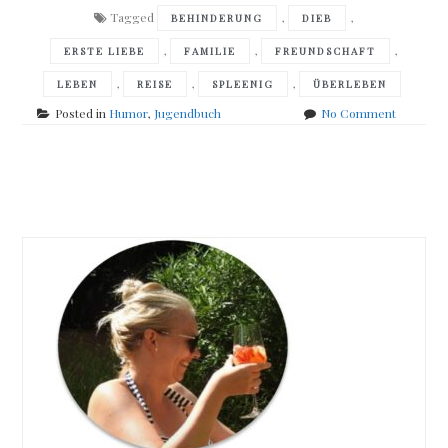
Tagged
,
,
BEHINDERUNG
DIEB
,
,
,
ERSTE LIEBE
FAMILIE
FREUNDSCHAFT
,
,
,
LEBEN
REISE
SPLEENIG
ÜBERLEBEN
on
Posted in
Humor
,
Jugendbuch
No Comment
Erin
Jade
Lange
Posts
–
Halbe
navigation
Helden