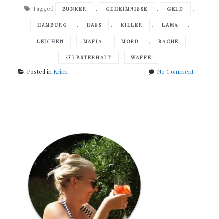
Tagged
,
,
,
BUNKER
GEHEIMNISSE
GELD
,
,
,
,
HAMBURG
HASS
KILLER
LAMA
,
,
,
,
LEICHEN
MAFIA
MORD
RACHE
,
SELBSTERHALT
WAFFE
on
Posted in
Krimi
No Comment
Zarah
Philips-
Lauter
Posts
Leichen
navigation