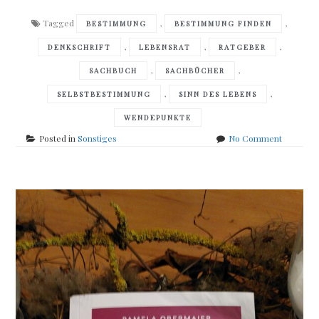
Tagged
,
,
BESTIMMUNG
BESTIMMUNG FINDEN
,
,
,
DENKSCHRIFT
LEBENSRAT
RATGEBER
,
,
SACHBUCH
SACHBÜCHER
,
,
SELBSTBESTIMMUNG
SINN DES LEBENS
WENDEPUNKTE
on
Posted in
Sonstiges
No Comment
Alois
Prinz
–
Mehr
als
du
denkst