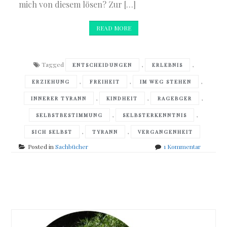
mich von diesem lösen? Zur […]
READ MORE
Tagged
,
,
ENTSCHEIDUNGEN
ERLEBNIS
,
,
,
ERZIEHUNG
FREIHEIT
IM WEG STEHEN
,
,
,
INNERER TYRANN
KINDHEIT
RAGEBGER
,
,
SELBSTBESTIMMUNG
SELBSTERKENNTNIS
,
,
SICH SELBST
TYRANN
VERGANGENHEIT
zu
Posted in
Sachbücher
1 Kommentar
Pamela
Obermaie
&
Posts
Dominik
Borde
navigation
–
Mein
innerer