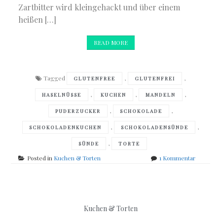
Zartbitter wird kleingehackt und über einem
heißen […]
READ MORE
Tagged
,
,
GLUTENFREE
GLUTENFREI
,
,
,
HASELNÜSSE
KUCHEN
MANDELN
,
,
PUDERZUCKER
SCHOKOLADE
,
,
SCHOKOLADENKUCHEN
SCHOKOLADENSÜNDE
,
SÜNDE
TORTE
zu
Posted in
Kuchen & Torten
1 Kommentar
Schokola
–
Ein
Traum
in
Kuchen & Torten
Zartbitter