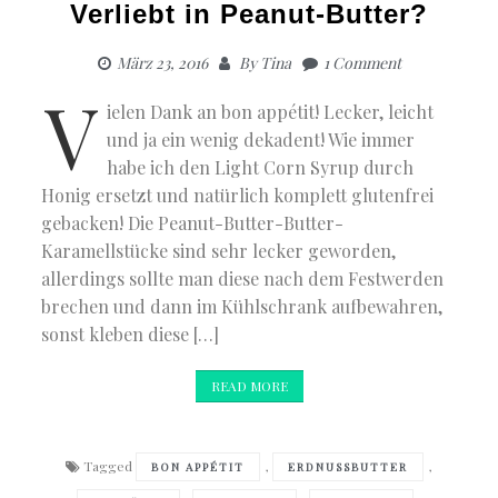
–
Verliebt in Peanut-Butter?
glutenfre
März 23, 2016
By
Tina
1 Comment
V
ielen Dank an bon appétit! Lecker, leicht
und ja ein wenig dekadent! Wie immer
habe ich den Light Corn Syrup durch
Honig ersetzt und natürlich komplett glutenfrei
gebacken! Die Peanut-Butter-Butter-
Karamellstücke sind sehr lecker geworden,
allerdings sollte man diese nach dem Festwerden
brechen und dann im Kühlschrank aufbewahren,
sonst kleben diese […]
READ MORE
Tagged
,
,
BON APPÉTIT
ERDNUSSBUTTER