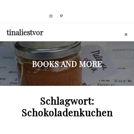
Skip
to
content
tinaliestvor
BOOKS AND MORE
Schlagwort:
Schokoladenkuchen