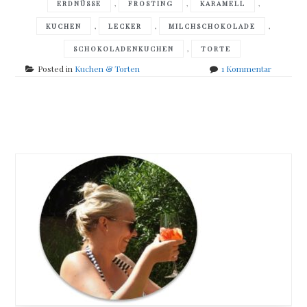
,
,
,
ERDNÜSSE
FROSTING
KARAMELL
,
,
,
KUCHEN
LECKER
MILCHSCHOKOLADE
,
SCHOKOLADENKUCHEN
TORTE
zu
Posted in
Kuchen & Torten
1 Kommentar
Verliebt
in
Peanut-
Posts
Butter?
navigation