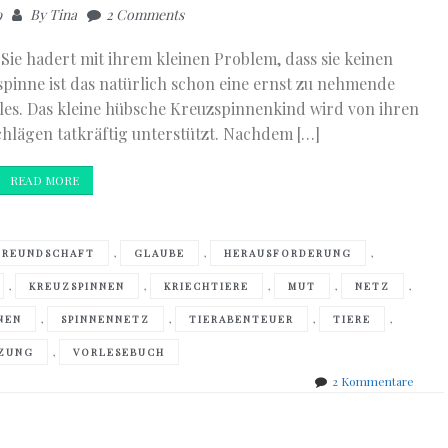
9
By
Tina
2 Comments
 Sie hadert mit ihrem kleinen Problem, dass sie keinen
pinne ist das natürlich schon eine ernst zu nehmende
lles. Das kleine hübsche Kreuzspinnenkind wird von ihren
hlägen tatkräftig unterstützt. Nachdem […]
READ MORE
,
,
,
FREUNDSCHAFT
GLAUBE
HERAUSFORDERUNG
,
,
,
,
,
KREUZSPINNEN
KRIECHTIERE
MUT
NETZ
,
,
,
,
NEN
SPINNENNETZ
TIERABENTEUER
TIERE
,
ZUNG
VORLESEBUCH
zu
2 Kommentare
Tine
Ziegle
&