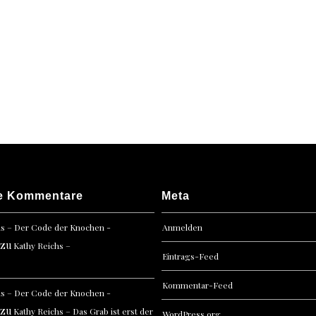
Mele
Brink
–
Spinns
du
schon
e Kommentare
Meta
hs – Der Code der Knochen -
Anmelden
zu
Kathy Reichs –
Eintrags-Feed
Kommentar-Feed
hs – Der Code der Knochen -
zu
Kathy Reichs – Das Grab ist erst der
WordPress.org