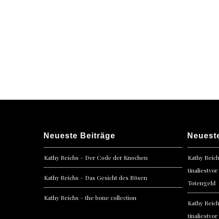
Posts
navigation
Neueste Beiträge
Neuest
Kathy Reichs – Der Code der Knochen
Kathy Reic
tinaliestvor
Kathy Reichs – Das Gesicht des Bösen
Totengeld
Kathy Reichs – the bone collection
Kathy Reic
tinaliestvor