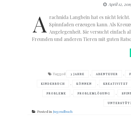
April 12, 201
A
rachnida Langbein hat es nicht leicht.
Spinnfaden erzeugen kann. Als Kreuzs
Angelegenheit. Sie versucht einfach a
Freunden und anderen Tieren mit guten Ratsc
Tagged
,
,
3 JAHRE
ABENTEUER
,
,
KINDERBUCH
KÖNNEN
KREATIVITÄT
,
,
PROBLEME
PROBLEMLÖSUNG
SPIN
UNTERSTÜT
Posted in
Jugendbuch