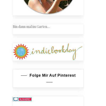
Bin dann mal im Garten…
Folge Mir Auf Pinterest
r