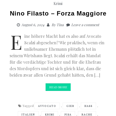
Krimi
Nino Filasto – Forza Maggiore
August 6, 2024
By
Tina
Leave a comment
E
ine höhere Macht hat es also auf Avocato
Scalzi abgesehen? Wie praktisch, wenn ein
unliebsamer Ehemann plötzlich tot in
seinem Wirtshaus liegt. Scalzi erhält das Mandat
für die verdächtige Tochter und für die Ehefrau
des Mordopfers und ist sich gleich klar, dass die
beiden zwar allen Grund gehabt hätten, den […]
READ MORE
Tagged
,
,
,
AVVOCATO
GIER
HASS
,
,
,
,
ITALIEN
KRIMI
PISA
RACHE