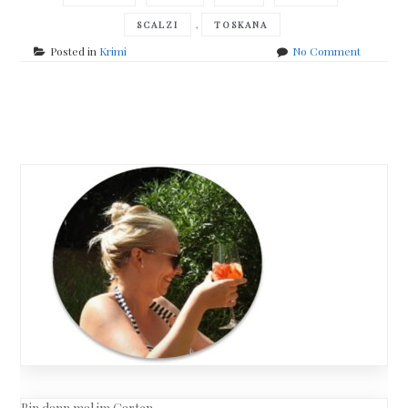
,
SCALZI
TOSKANA
on
Posted in
Krimi
No Comment
Nino
Filasto
–
Posts
Forza
Maggior
navigation