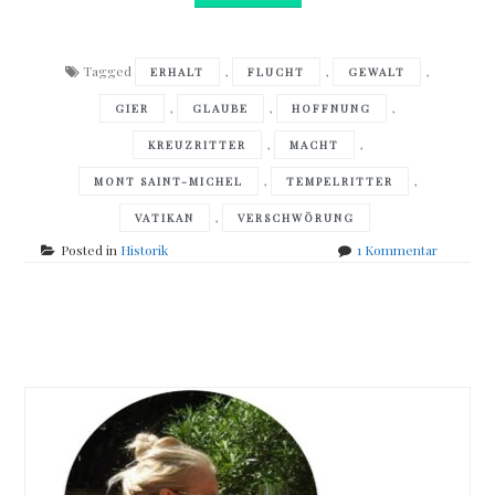
Tagged
,
,
,
ERHALT
FLUCHT
GEWALT
,
,
,
GIER
GLAUBE
HOFFNUNG
,
,
KREUZRITTER
MACHT
,
,
MONT SAINT-MICHEL
TEMPELRITTER
,
VATIKAN
VERSCHWÖRUNG
zu
Posted in
Historik
1 Kommentar
Arnaud
Delaland
-
Posts
</br>Das
Vermächt
navigation
von
Mont
Saint-
Michel