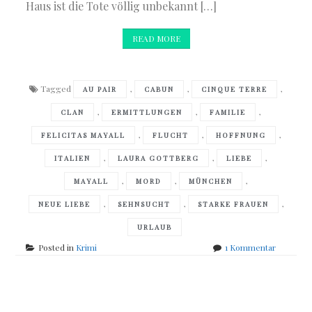
Haus ist die Tote völlig unbekannt […]
READ MORE
Tagged
,
,
,
AU PAIR
CABUN
CINQUE TERRE
,
,
,
CLAN
ERMITTLUNGEN
FAMILIE
,
,
,
FELICITAS MAYALL
FLUCHT
HOFFNUNG
,
,
,
ITALIEN
LAURA GOTTBERG
LIEBE
,
,
,
MAYALL
MORD
MÜNCHEN
,
,
,
NEUE LIEBE
SEHNSUCHT
STARKE FRAUEN
URLAUB
zu
Posted in
Krimi
1 Kommentar
Felicitas
Mayall
–
Posts
Die