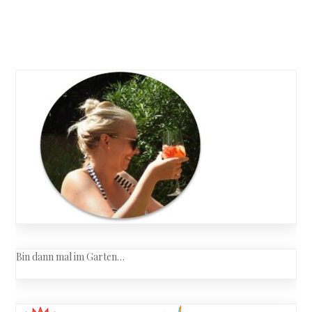
Costello
&
Posts
Neil
Richards
navigation
–
Bei
Ankunft
Mord
–
Mydwort
–
Ein
Fall
für
Lord
und
Lady
Mortimer
Bin dann mal im Garten…