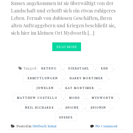
Sussex angekommen ist sie überwältigt von der
Landschaft und erhofft sich ein etwas ruhigeres
Leben. Fernab von dubiosen Geschäften, ihren
alten Auftraggebern und Kriegen beschließt sie,
sich hier im kleinen Ort Mydworth […]
READ MORE
Tagged
,
,
,
BETRUG
DIEBSTAHL
EHE
,
,
ERMITTLUNGEN
HARRY MORTIMER
,
,
JUWELEN
KAT MORTIMER
,
,
,
MATTHEW COSTELLO
MORD
MYDWORTH
,
,
,
NEIL RICHARDS
SPIONE
SPIONIN
SUSSEX
on
Posted in
Hörbuch Krimi
No Comment
Matthew