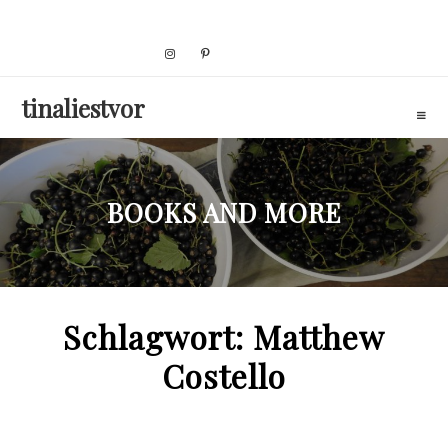
Skip
to
content
tinaliestvor
BOOKS AND MORE
Schlagwort:
Matthew
Costello