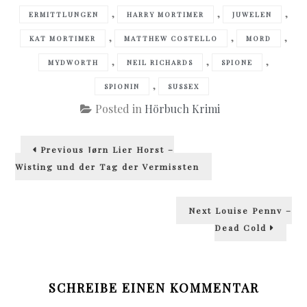
,
,
,
ERMITTLUNGEN
HARRY MORTIMER
JUWELEN
,
,
,
KAT MORTIMER
MATTHEW COSTELLO
MORD
,
,
,
MYDWORTH
NEIL RICHARDS
SPIONE
,
SPIONIN
SUSSEX
Posted in
Hörbuch Krimi
Beitragsnavigation
Previous
Previous
Jørn Lier Horst –
post:
Wisting und der Tag der Vermissten
Next
Next
Louise Penny –
post:
Dead Cold
SCHREIBE EINEN KOMMENTAR