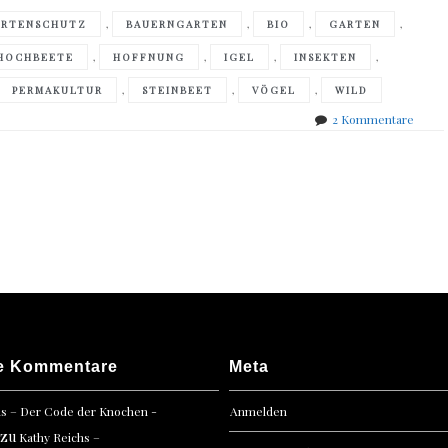
,
,
,
,
ARTENSCHUTZ
BAUERNGARTEN
BIO
GARTEN
,
,
,
,
HOCHBEETE
HOFFNUNG
IGEL
INSEKTEN
,
,
,
PERMAKULTUR
STEINBEET
VÖGEL
WILD
zu
2 Kommentare
Claudi
Praxm
–
Wilde
Paradi
e Kommentare
Meta
hs – Der Code der Knochen -
Anmelden
zu
Kathy Reichs –