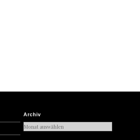
a
ayer
s
es
Archiv
Archiv