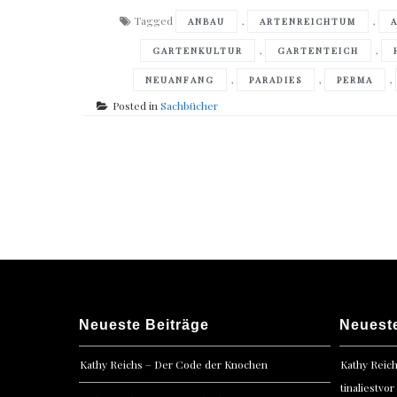
Tagged
,
,
ANBAU
ARTENREICHTUM
,
,
GARTENKULTUR
GARTENTEICH
,
,
,
NEUANFANG
PARADIES
PERMA
Posted in
Sachbücher
Posts
navigation
Neueste Beiträge
Neuest
Kathy Reichs – Der Code der Knochen
Kathy Reic
tinaliestvor