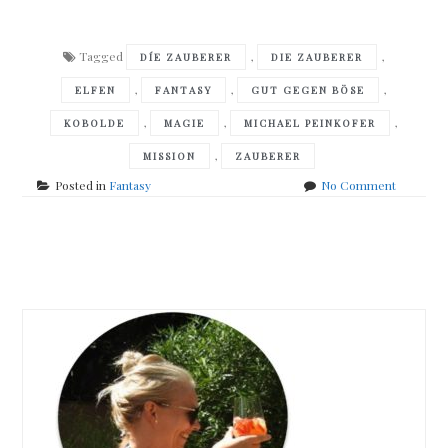
Tagged
,
,
DÍE ZAUBERER
DIE ZAUBERER
,
,
,
ELFEN
FANTASY
GUT GEGEN BÖSE
,
,
,
KOBOLDE
MAGIE
MICHAEL PEINKOFER
,
MISSION
ZAUBERER
on
Posted in
Fantasy
No Comment
Michael
Peinkofer
–
Posts
Die
Zauberer
navigation