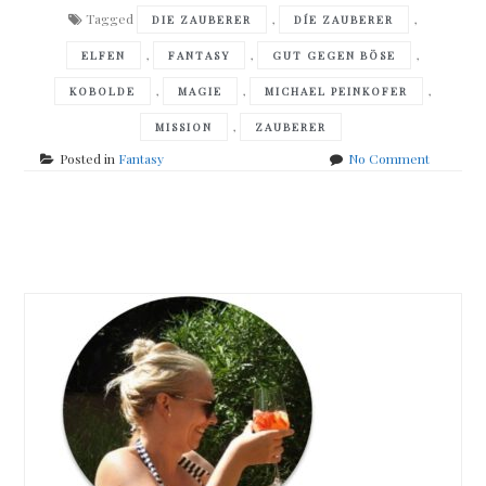
Tagged
,
,
DIE ZAUBERER
DÍE ZAUBERER
,
,
,
ELFEN
FANTASY
GUT GEGEN BÖSE
,
,
,
KOBOLDE
MAGIE
MICHAEL PEINKOFER
,
MISSION
ZAUBERER
on
Posted in
Fantasy
No Comment
Michael
Peinkofer
–
Posts
Die
Zauberer
navigation