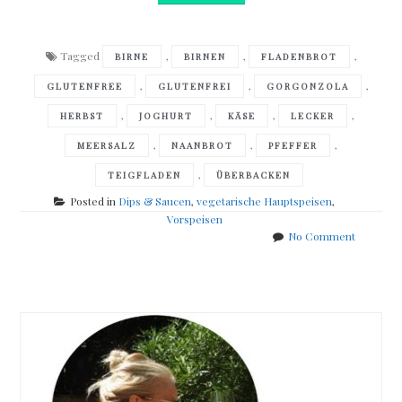
Tagged
,
,
,
BIRNE
BIRNEN
FLADENBROT
,
,
,
GLUTENFREE
GLUTENFREI
GORGONZOLA
,
,
,
,
HERBST
JOGHURT
KÄSE
LECKER
,
,
,
MEERSALZ
NAANBROT
PFEFFER
,
TEIGFLADEN
ÜBERBACKEN
Posted in
Dips & Saucen
,
vegetarische Hauptspeisen
,
Vorspeisen
on
No Comment
selbstge
Posts
Naanbrot
mit
navigation
Gorgonzo
Birnen