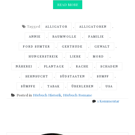
READ MORE
Tagged
,
,
ALLIGATOR
ALLIGATOREN
,
,
,
ANNIE
BAUMWOLLE
FAMILIE
,
,
,
FORD SUMTER
GERTRUDE
GEWALT
,
,
,
HUNGERSTREIK
LIEBE
MORD
,
,
,
NÄHEREI
PLANTAGE
RACHE
SCHADEN
,
,
,
,
SEHNSUCHT
SÜDSTAATEN
SUMPF
,
,
,
SÜMPFE
TABAK
ÜBERLEBEN
USA
Posted in
Hörbuch Historik
,
Hörbuch Romane
zu
1 Kommentar
Deb
Spera
Posts
–
Alligator
navigation