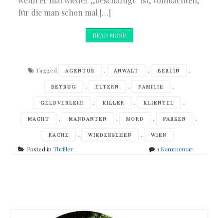
wenn er mal wieder „beschäftigt“ ist, Vollmachten,
für die man schon mal […]
READ MORE
Tagged
,
,
,
AGENTUR
ANWALT
BERLIN
,
,
,
BETRUG
ELTERN
FAMILIE
,
,
,
GELDVERLEIH
KILLER
KLIENTEL
,
,
,
,
MACHT
MANDANTEN
MORD
PARKEN
,
,
RACHE
WIEDERSEHEN
WIEN
zu
Posted in
Thriller
1 Kommentar
Christian
Klinger
–
Posts
Tote
Vögel
navigation
singen
nicht