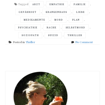
Tagged
,
,
,
ARZT
EMPATHIE
FAMILIE
,
,
,
GEFÄHRDET
KRANKENHAUS
LIEBE
,
,
,
MEDIKAMENTE
MORD
PLAN
,
,
,
PSYCHIATRIE
RACHE
SELBSTMORD
,
,
SOZIOPATH
SUIZID
THRILLER
on
Posted in
Thriller
No Comment
Lisa
Scottolin
–
Posts
Niemand
sieht
navigation
mich
kommen