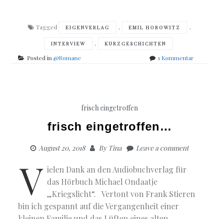
Tagged
,
,
EIGENVERLAG
EMIL HOROWITZ
,
INTERVIEW
KURZGESCHICHTEN
zu
Posted in
@Romane
1 Kommentar
5
Fragen
an
Emil
Horowitz
frisch eingetroffen
frisch eingetroffen…
August 20, 2018
By
Tina
Leave a comment
V
ielen Dank an den Audiobuchverlag für
das Hörbuch Michael Ondaatje
„Kriegslicht“. Vertont von Frank Stieren
bin ich gespannt auf die Vergangenheit einer
kleinen Familie und das Lüften eines alten