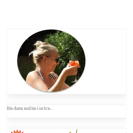
eingetro
Posts
navigation
Bin dann mal im Garten…