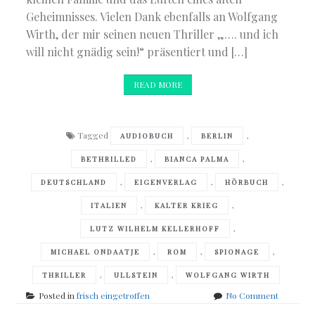
Geheimnisses. Vielen Dank ebenfalls an Wolfgang
Wirth, der mir seinen neuen Thriller „…. und ich
will nicht gnädig sein!“ präsentiert und […]
READ MORE
Tagged
,
,
AUDIOBUCH
BERLIN
,
,
BETHRILLED
BIANCA PALMA
,
,
,
DEUTSCHLAND
EIGENVERLAG
HÖRBUCH
,
,
ITALIEN
KALTER KRIEG
,
LUTZ WILHELM KELLERHOFF
,
,
,
MICHAEL ONDAATJE
ROM
SPIONAGE
,
,
THRILLER
ULLSTEIN
WOLFGANG WIRTH
on
Posted in
frisch eingetroffen
No Comment
frisch