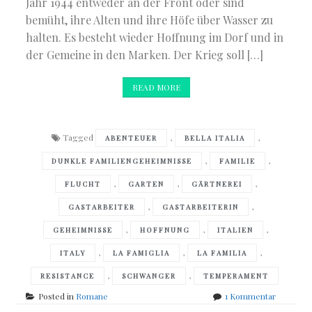
Jahr 1944 entweder an der Front oder sind
bemüht, ihre Alten und ihre Höfe über Wasser zu
halten. Es besteht wieder Hoffnung im Dorf und in
der Gemeine in den Marken. Der Krieg soll […]
READ MORE
Tagged
,
,
ABENTEUER
BELLA ITALIA
,
,
DUNKLE FAMILIENGEHEIMNISSE
FAMILIE
,
,
,
FLUCHT
GARTEN
GÄRTNEREI
,
,
GASTARBEITER
GASTARBEITERIN
,
,
,
GEHEIMNISSE
HOFFNUNG
ITALIEN
,
,
,
ITALY
LA FAMIGLIA
LA FAMILIA
,
,
RESISTANCE
SCHWANGER
TEMPERAMENT
zu
Posted in
Romane
1 Kommentar
Antonia