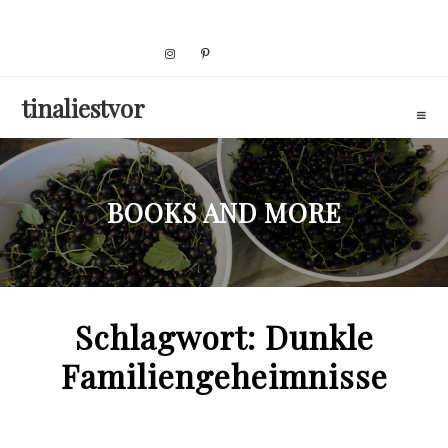
Skip
to
content
tinaliestvor
BOOKS AND MORE
Schlagwort:
Dunkle
Familiengeheimnisse