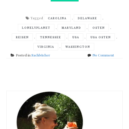
Tagged
,
,
CAROLINA
DELAWARE
,
,
,
LONELYPLANET
MARYLAND
OSTEN
,
,
,
,
REISEN
TENNESSEE
USA
USA OSTEN
,
VIRGINIA
WASHINGTON
on
Posted in
Sachbücher
No Comment
Lonely
Planet
–
Posts
USA
Osten
navigation