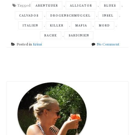
Tagged
,
,
,
ABENTEUER
ALLIGATOR
BLUES
,
,
,
CALVADOS
DROGENSCHMUGGEL
INSEL
,
,
,
,
ITALIEN
KILLER
MAFIA
MORD
,
RACHE
SARDINIEN
on
Posted in
Krimi
No Comment
Massimo
Carlotto
–
Posts
Die
Schöne
navigation
und
der
Alligator