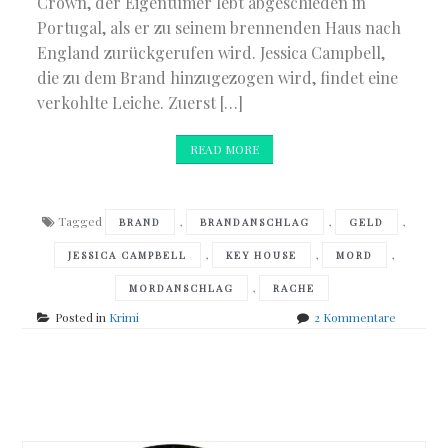
Crown, der Eigentümer lebt abgeschieden in
Portugal, als er zu seinem brennenden Haus nach
England zurückgerufen wird. Jessica Campbell,
die zu dem Brand hinzugezogen wird, findet eine
verkohlte Leiche. Zuerst […]
READ MORE
Tagged
,
,
,
BRAND
BRANDANSCHLAG
GELD
,
,
,
JESSICA CAMPBELL
KEY HOUSE
MORD
,
MORDANSCHLAG
RACHE
zu
Posted in
Krimi
2 Kommentare
Ann
Granger
–
Posts
Asche
auf
navigation
sein