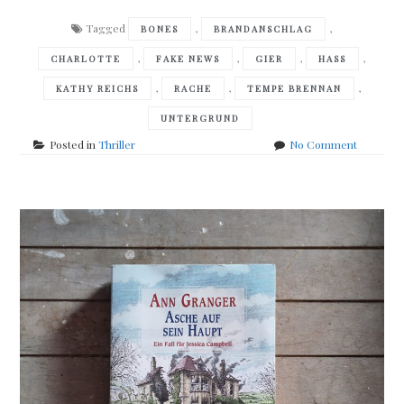
Tagged
,
,
BONES
BRANDANSCHLAG
,
,
,
,
CHARLOTTE
FAKE NEWS
GIER
HASS
,
,
,
KATHY REICHS
RACHE
TEMPE BRENNAN
UNTERGRUND
on
Posted in
Thriller
No Comment
Kathy
Reichs
–
Das
Gesicht
des
Bösen