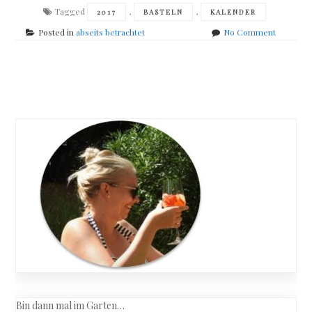
Tagged
,
,
2017
BASTELN
KALENDER
on
Posted in
abseits betrachtet
No Comment
Kalenderp
für
2017
Posts
navigation
Bin dann mal im Garten…