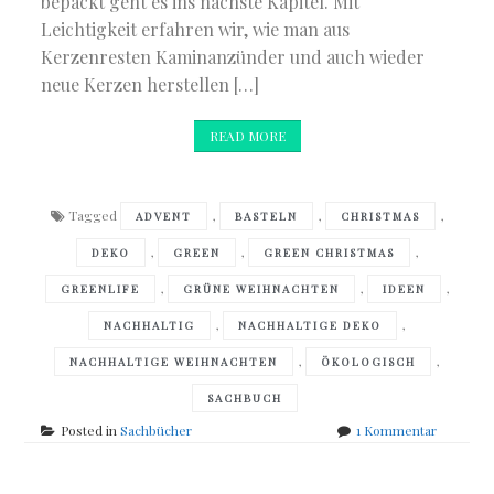
bepackt geht es ins nächste Kapitel. Mit
Leichtigkeit erfahren wir, wie man aus
Kerzenresten Kaminanzünder und auch wieder
neue Kerzen herstellen […]
READ MORE
Tagged
,
,
,
ADVENT
BASTELN
CHRISTMAS
,
,
,
DEKO
GREEN
GREEN CHRISTMAS
,
,
,
GREENLIFE
GRÜNE WEIHNACHTEN
IDEEN
,
,
NACHHALTIG
NACHHALTIGE DEKO
,
,
NACHHALTIGE WEIHNACHTEN
ÖKOLOGISCH
SACHBUCH
zu
Posted in
Sachbücher
1 Kommentar
Johanna
Jovis
–