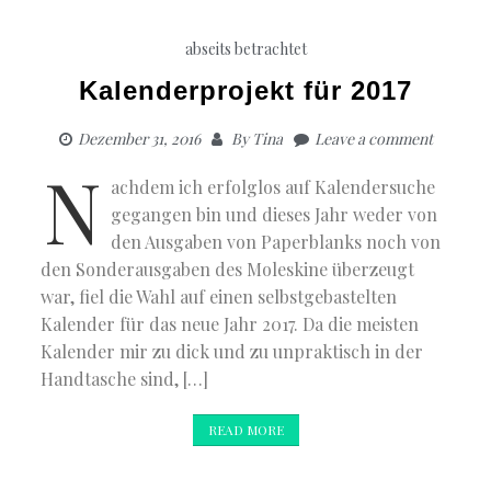
Dreamin
of
abseits betrachtet
a
GREEN
Kalenderprojekt für 2017
Christma
Dezember 31, 2016
By
Tina
Leave a comment
N
achdem ich erfolglos auf Kalendersuche
gegangen bin und dieses Jahr weder von
den Ausgaben von Paperblanks noch von
den Sonderausgaben des Moleskine überzeugt
war, fiel die Wahl auf einen selbstgebastelten
Kalender für das neue Jahr 2017. Da die meisten
Kalender mir zu dick und zu unpraktisch in der
Handtasche sind, […]
READ MORE