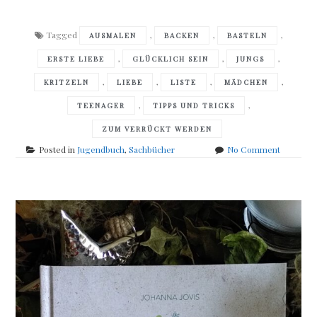
Tagged
,
,
,
AUSMALEN
BACKEN
BASTELN
,
,
,
ERSTE LIEBE
GLÜCKLICH SEIN
JUNGS
,
,
,
,
KRITZELN
LIEBE
LISTE
MÄDCHEN
,
,
TEENAGER
TIPPS UND TRICKS
ZUM VERRÜCKT WERDEN
on
Posted in
Jugendbuch
,
Sachbücher
No Comment
Luisa
Celestino
–
Wolke
7
–
Das
Kreativb
zum
Verlieben