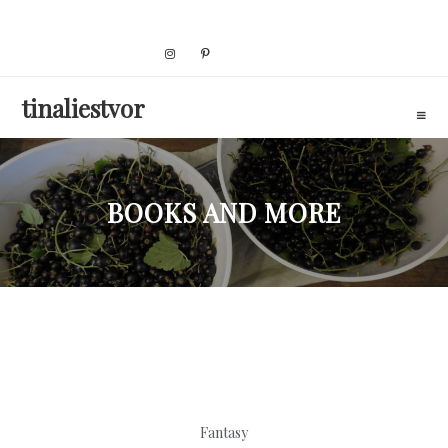
Skip
to
content
tinaliestvor
BOOKS AND MORE
Fantasy