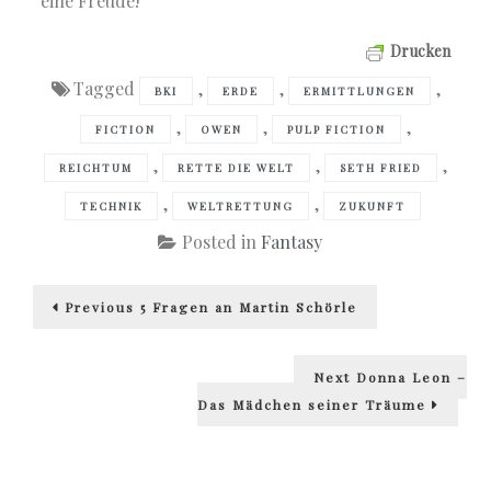
eine Freude!
Drucken
Tagged
,
,
,
BKI
ERDE
ERMITTLUNGEN
,
,
,
FICTION
OWEN
PULP FICTION
,
,
,
REICHTUM
RETTE DIE WELT
SETH FRIED
,
,
TECHNIK
WELTRETTUNG
ZUKUNFT
Posted in
Fantasy
Beitragsnavigation
Previous
Previous
5 Fragen an Martin Schörle
post:
Next
Next
Donna Leon –
post:
Das Mädchen seiner Träume