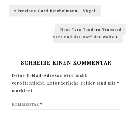
Beitragsnavigation
Previous
Previous
Cord Riechelmann – Vögel
post:
Next
Next
Tyra Teodora Tronstad –
post:
Vera und das Dorf der Wölfe
SCHREIBE EINEN KOMMENTAR
Deine E-Mail-Adresse wird nicht
veröffentlicht.
Erforderliche Felder sind mit
*
markiert
KOMMENTAR
*