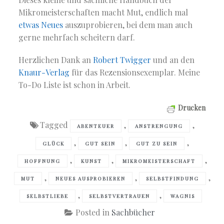
Mikromeisterschaften macht Mut, endlich mal
etwas Neues
auszuprobieren, bei dem man auch
gerne mehrfach scheitern darf.
Herzlichen Dank an
Robert Twigger
und an den
Knaur-Verlag
für das Rezensionsexemplar. Meine
To-Do Liste ist schon in Arbeit.
Drucken
Tagged
,
,
ABENTEUER
ANSTRENGUNG
,
,
,
GLÜCK
GUT SEIN
GUT ZU SEIN
,
,
,
HOFFNUNG
KUNST
MIKROMEISTERSCHAFT
,
,
,
MUT
NEUES AUSPROBIEREN
SELBSTFINDUNG
,
,
SELBSTLIEBE
SELBSTVERTRAUEN
WAGNIS
Posted in
Sachbücher