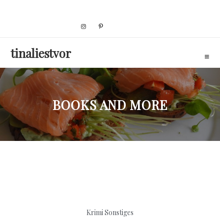
Skip
to
content
tinaliestvor
BOOKS AND MORE
Krimi
Sonstiges