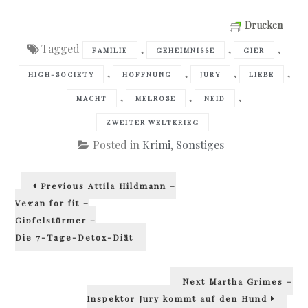
Drucken
Tagged
,
,
,
FAMILIE
GEHEIMNISSE
GIER
,
,
,
,
HIGH-SOCIETY
HOFFNUNG
JURY
LIEBE
,
,
,
MACHT
MELROSE
NEID
ZWEITER WELTKRIEG
Posted in
Krimi
,
Sonstiges
Beitragsnavigation
Previous
Previous
Attila Hildmann –
post:
Vegan for fit –
Gipfelstürmer –
Die 7-Tage-Detox-Diät
Next
Next
Martha Grimes –
post:
Inspektor Jury kommt auf den Hund