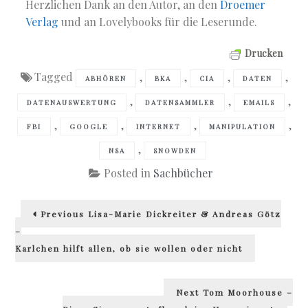
Herzlichen Dank an den Autor, an den
Droemer
Verlag
und an Lovelybooks für die Leserunde.
Drucken
Tagged
,
,
,
,
ABHÖREN
BKA
CIA
DATEN
,
,
,
DATENAUSWERTUNG
DATENSAMMLER
EMAILS
,
,
,
,
FBI
GOOGLE
INTERNET
MANIPULATION
,
NSA
SNOWDEN
Posted in
Sachbücher
Beitragsnavigation
Previous
Previous
Lisa-Marie Dickreiter & Andreas Götz
post:
–
Karlchen hilft allen, ob sie wollen oder nicht
Next
Next
Tom Moorhouse –
post: