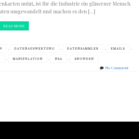
karten nutzt, ist für die Industrie ein gläserner Mensch.
Daten umgewandelt und machen es den […]
READ MORE
,
,
,
,
N
DATENAUSWERTUNG
DATENSAMMLER
EMAILS
,
,
,
T
MANIPULATION
NSA
SNOWDEN
on
No Comment
Marku
Morge
–
Sie
kenne
dich!
Sie
haben
dich!
Sie
steue
dich!