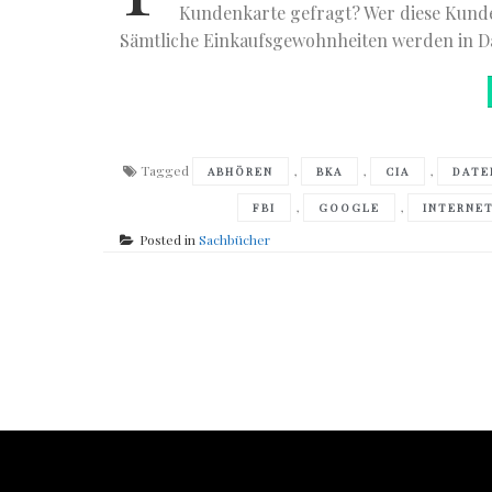
Kundenkarte gefragt? Wer diese Kunden
Sämtliche Einkaufsgewohnheiten werden in 
Tagged
,
,
,
ABHÖREN
BKA
CIA
DATE
,
,
FBI
GOOGLE
INTERNE
Posted in
Sachbücher
Posts
navigation