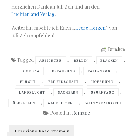
Herzlichen Dank an Juli Zeh und an den
Luchterland Verlag
.
Weiterhin möchte ich Euch „
Leere Herzen
“ von
Juli Zeh empfehlen!
Drucken
Tagged
,
,
,
ANSICHTEN
BERLIN
BRACKEN
,
,
,
CORONA
ERFAHRUNG
FAKE-NEWS
,
,
,
FLUCHT
FREUNDSCHAFT
HOFFNUNG
,
,
,
LANDFLUCHT
NACHBARN
NEUANFANG
,
,
ÜBERLEBEN
WAHRHEITEN
WELTVERBESSERER
Posted in
Romane
Beitragsnavigation
Previous
Previous
Rose Tremain –
post: