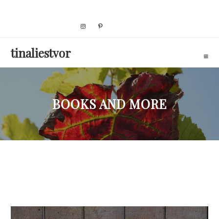
Skip
to
content
tinaliestvor
BOOKS AND MORE