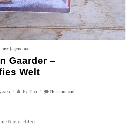
ntasy
Jugendbuch
in Gaarder –
fies Welt
By
 2023
Tina
No Comment
same Nachrichten.