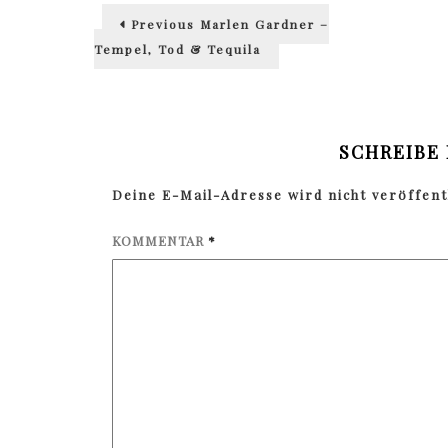
Beitragsnavigation
Previous
Previous
Marlen Gardner –
post:
Tempel, Tod & Tequila
SCHREIBE
Deine E-Mail-Adresse wird nicht veröffentl
KOMMENTAR
*