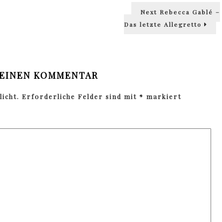
Next
Next
Rebecca Gablé –
post:
Das letzte Allegretto
 EINEN KOMMENTAR
icht.
Erforderliche Felder sind mit
*
markiert