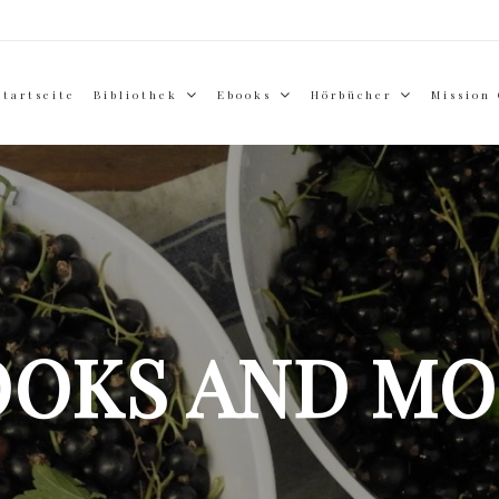
Startseite
Bibliothek
Ebooks
Hörbücher
Mission
OOKS AND MO