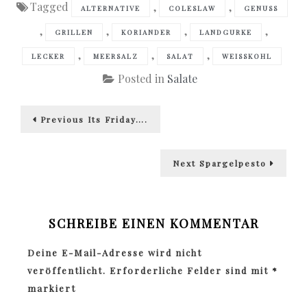
Tagged
,
,
ALTERNATIVE
COLESLAW
GENUSS
,
,
,
,
GRILLEN
KORIANDER
LANDGURKE
,
,
,
LECKER
MEERSALZ
SALAT
WEISSKOHL
Posted in
Salate
Beitragsnavigation
Previous
Previous
Its Friday….
post:
Next
Next
Spargelpesto
post:
SCHREIBE EINEN KOMMENTAR
Deine E-Mail-Adresse wird nicht
veröffentlicht.
Erforderliche Felder sind mit
*
markiert