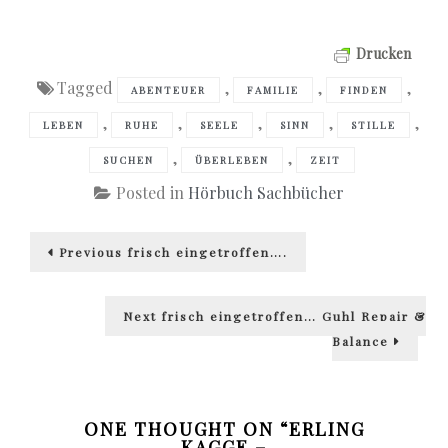
Drucken
Tagged
,
,
,
ABENTEUER
FAMILIE
FINDEN
,
,
,
,
,
LEBEN
RUHE
SEELE
SINN
STILLE
,
,
SUCHEN
ÜBERLEBEN
ZEIT
Posted in
Hörbuch Sachbücher
Beitragsnavigation
Previous
Previous
frisch eingetroffen….
post:
Next
Next
frisch eingetroffen… Guhl Repair &
post:
Balance
ONE THOUGHT ON “
ERLING
KAGGE –