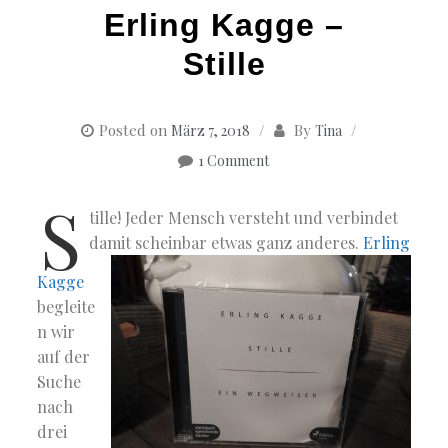
Erling Kagge –
Stille
Posted on
By
März 7, 2018
Tina
1 Comment
S
tille! Jeder Mensch versteht und verbindet
damit scheinbar etwas ganz anderes.
Erling
Kagge
begleite
n wir
auf der
Suche
nach
drei