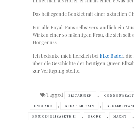
findet man als Hörer erstmals einen etwas tief
Das beiliegende Booklet mit einer aktuellen 
Für alle Royal-Fans selbstverständlich ein Mu
Wirken einer so mächtigen Frau, die sich selb
Hörgenuss.
Ich bedanke mich herzlich bei
Elke Bader
, di
über die Geschichte der heutigen Queen Eliza
zur Verfügung stellte.
Tagged
,
BRITANNIEN
COMMONWEAL
,
,
ENGLAND
GREAT BRITAIN
GROSSBRITANN
,
,
KÖNIGIN ELIZABETH II
KRONE
MACHT