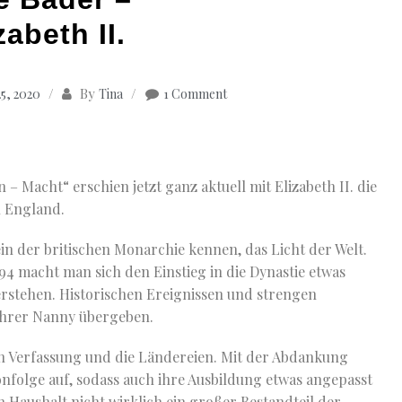
zabeth II.
By
5, 2020
Tina
1 Comment
Macht“ erschien jetzt ganz aktuell mit Elizabeth II. die
n England.
tein der britischen Monarchie kennen, das Licht der Welt.
94 macht man sich den Einstieg in die Dynastie etwas
stehen. Historischen Ereignissen und strengen
 ihrer Nanny übergeben.
nen Verfassung und die Ländereien. Mit der Abdankung
onfolge auf, sodass auch ihre Ausbildung etwas angepasst
 Haushalt nicht wirklich ein großer Bestandteil der