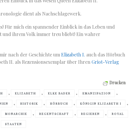
eren Einblick in das Wesen Queen Elizabeth II.
Chronologie dient als Nachschlagewerk.
ss! Für mich ein spannender Einblick in das Leben und
st und ihrem Volk immer treu bliebt! Ein wahrer
e mir nach der Geschichte um
Elizabeth I.
auch das Hörbuch
beth II. als Rezensionsexemplar über Ihren
Griot-Verlag
Drucken
,
,
,
,
TH
ELIZABETH
ELKE BADER
EMANZIPAZION
,
,
,
,
IEN
HISTORIK
HÖRBUCH
KÖNIGIN ELIZABETH I
,
,
,
,
MONARCHIE
REGENTSCHAFT
REGIEREN
ROYAL
,
STAATEN