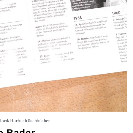
torik
Hörbuch Sachbücher
e Bader –