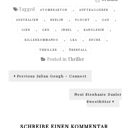
Tagged
,
,
ATOMREAKTOR
AUFTRAGGEBER
,
,
,
,
AUSTRALIEN
BERLIN
FLUCHT
GAU
,
,
,
,
GIER
GRU
INSEL
KANZLERIN
,
,
,
KILLERKOMMANDO
LKA
SUCHE
,
THRILLER
ÜBERFALL
Posted in
Thriller
Beitragsnavigation
Previous
Previous
Julian Gough – Connect
post:
Next
Next
Stephanie Danler
post:
Sweetbitter
SCHREIBE EINEN KOMMENTAR