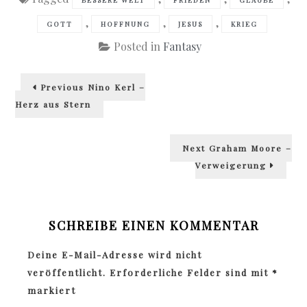
BESSERE WELT
FRIEDEN
GLAUBE
,
,
,
GOTT
HOFFNUNG
JESUS
KRIEG
Posted in
Fantasy
Beitragsnavigation
Previous
Previous
Nino Kerl –
post:
Herz aus Stern
Next
Next
Graham Moore –
post:
Verweigerung
SCHREIBE EINEN KOMMENTAR
Deine E-Mail-Adresse wird nicht
veröffentlicht.
Erforderliche Felder sind mit
*
markiert